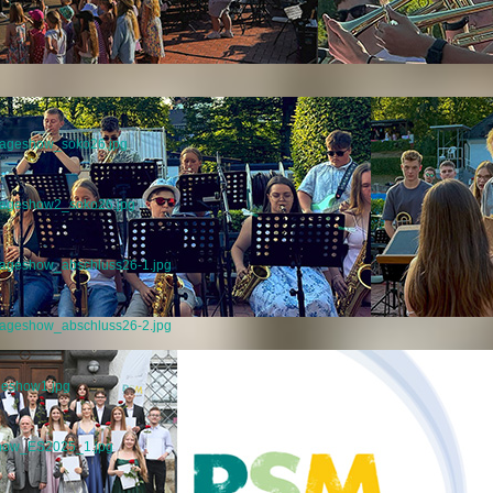
imageshow_soko26.jpg
imageshow2_soko26.jpg
mageshow_abschluss26-1.jpg
mageshow_abschluss26-2.jpg
geshow1.jpg
show_ES2025_1.jpg