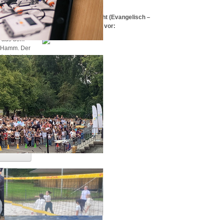
Der Religionsunterricht (Evangelisch –
Katholisch) stellt sich vor:
 besuchten
r aus dem
n Hamm. Der
entrop ist
a und
cke aus
kulturellen
urde durch
nformationen
e
e und
utempels