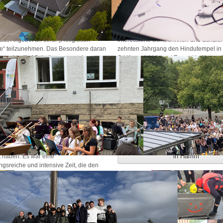
Hamm
r und 10er Jahrgänge gab es zum
Am Dienstag, den 28. November 2023
 das Angebot an einer „Religiösen
interessierte Schülerinnen und Schüle
“ teilzunehmen. Das Besondere daran
zehnten Jahrgang den Hindutempel i
ie an den fünf Schultagen von einem
Sri Kamadchi Ampal Tempel in Hamm-U
eam von (Religions-)Pädagoginnen
der größte tamilische Tempel in Europ
ginnen aus dem Bistum Paderborn für
ermöglichte den Jugendlichen, Eindrü
ichtsstunden in Kleingruppen begleitet
einer anderen Religion, verbunden mit 
ie besprochenen Themen wurden von
Einflüssen, zu sammeln. Die Gruppe w
rinnen und Schülern festgelegt und
den Tempel geführt und erhielt viele I
reativ bearbeitet. Zukunft, Frieden,
über die Entstehung des Gebäudes, di
t, Familie, Liebe und Partnerschaft
unterschiedlichen Götter sowie Ritual
atische Schwerpunkte. Die Woche
Bräuche.
 einem gemeinsamen Gottesdienst in
Weiterlesen: Besuch des Hind
apelle, den einige Jugendliche
in Hamm
t haben. Es war eine
gsreiche und intensive Zeit, die den
Erinnerung bleiben wird.