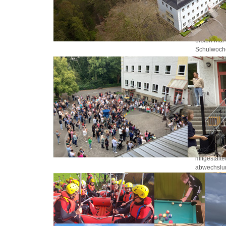
RSM
Für die 9e
ersten Mal
imageshow1.jpg
Schulwoche
ist, dass s
externen T
und Pädago
zwei Unterr
werden. D
den Schüle
gemeinsam k
Freundschaf
waren them
endete mit
der Schulk
mitgestalte
imageshow_ES2025_1.jpg
abwechslun
Klassen in 
Kontakt
Städtische Realschule Menden