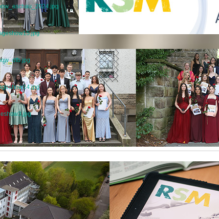
show_aschau_2024.jpg
mageshow15.jpg
how_dfb.jpg
mageshow14.jpg
geshow3.jpg
Fachschaften
Religion
on
se Schulwoche an der
Besuch des Hindutempels 