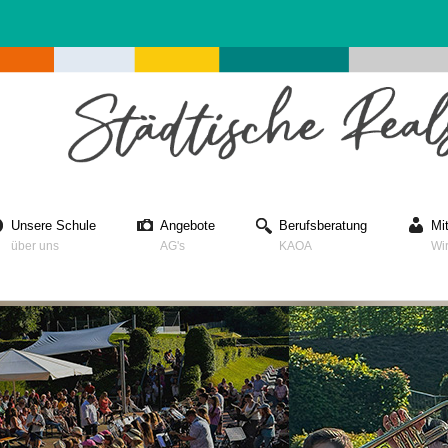
Unsere Schule
Angebote
Berufsberatung
Mi
über uns
AG's
KAOA
Wi