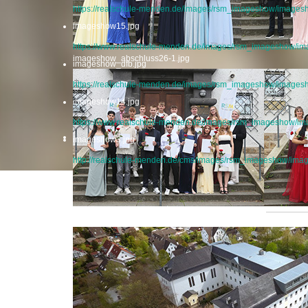
https://realschule-menden.de/images/rsm_imageshow/image
imageshow15.jpg
https://www.realschule-menden.de/images/rsm_imageshow/i
imageshow_abschluss26-1.jpg
imageshow_dfb.jpg
https://realschule-menden.de/images/rsm_imageshow/images
imageshow14.jpg
https://www.realschule-menden.de/images/rsm_imageshow/i
imageshow3.jpg
http://realschule-menden.de/cms/images/rsm_imageshow/ima
Startseite
imageshow_abschluss26-2.jpg
Religi
Religiö