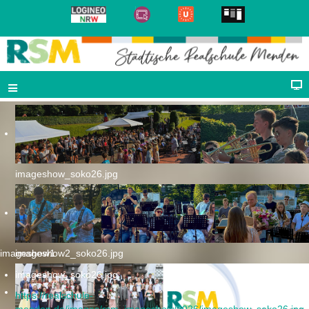
imageshow_soko26.jpg
imageshow1
imageshow2_soko26.jpg
imageshow_soko26.jpg
https://realschule-
menden.de/images/rsm_imageshow/2026/imageshow_soko26.jpg