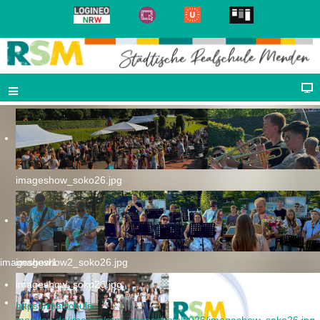
imageshow_soko26.jpg
imageshow1
imageshow2_soko26.jpg
imageshow_soko26.jpg
https://realschule-
menden.de/images/rsm_imageshow/2026/imageshow_soko26.jpg