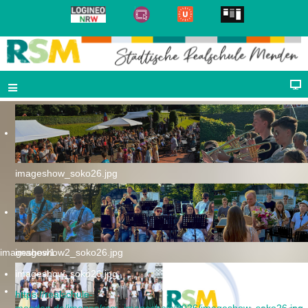
imageshow_soko26.jpg
imageshow1
imageshow2_soko26.jpg
imageshow_soko26.jpg
https://realschule-
menden.de/images/rsm_imageshow/2026/imageshow_soko26.jpg