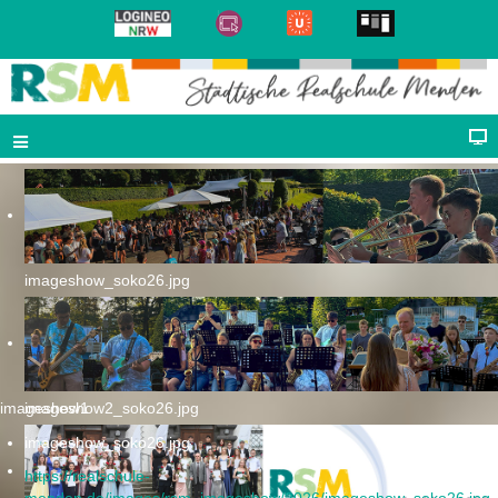
imageshow_soko26.jpg
imageshow1
imageshow2_soko26.jpg
imageshow_soko26.jpg
https://realschule-
menden.de/images/rsm_imageshow/2026/imageshow_soko26.jpg