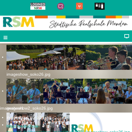
imageshow_soko26.jpg
imageshow1
imageshow2_soko26.jpg
imageshow_soko26.jpg
https://realschule-
menden.de/images/rsm_imageshow/2026/imageshow_soko26.jpg