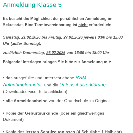
Anmeldung Klasse 5
imageshow3.jpg
Es besteht die Möglichkeit der persönlichen Anmeldung im
Sekretariat. Eine Terminvereinbarung ist
nicht
erforderlich:
Samstag, 21.02.2026 bis Freitag, 27.02.2026
jeweils 9:00 bis 12:00
Uhr (außer Sonntag);
zusätzlich Donnerstag,
26.02.2026
von 16:00 bis 18:00 Uhr
Folgende Unterlagen bringen Sie bitte zur Anmeldung mit:
RSM-
• das ausgefüllte und unterschriebene
Aufnahmeformular
Datenschutzerklärung
und die
(Downloadservice: Bitte anklicken)
•
alle Anmeldescheine
von der Grundschule im Original
• Kopie der
Geburtsurkunde
(oder ein gleichwertiges
Dokument)
• Kopie des
letzten Schulzeugnisses
(4.Schuljahr; 1.Halbjahr)