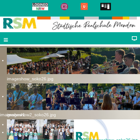
imageshow_soko26.jpg
imageshow1
imageshow2_soko26.jpg
imageshow_soko26.jpg
https://realschule-
menden.de/images/rsm_imageshow/2026/imageshow_soko26.jpg