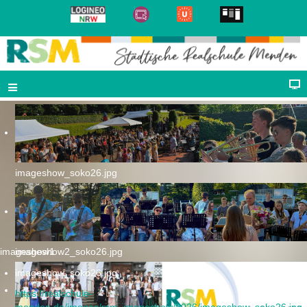
imageshow_soko26.jpg
imageshow1
imageshow2_soko26.jpg
imageshow_soko26.jpg
https://realschule-
menden.de/images/rsm_imageshow/2026/imageshow_soko26.jpg