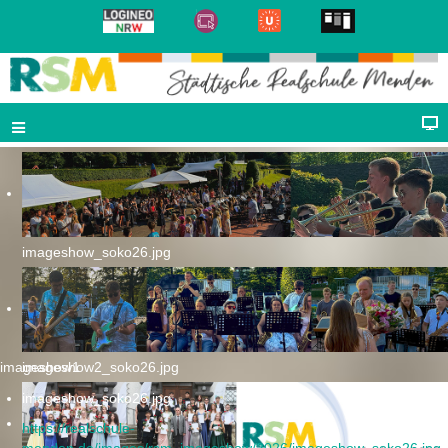
imageshow_soko26.jpg
imageshow1
imageshow2_soko26.jpg
imageshow_soko26.jpg
https://realschule-
menden.de/images/rsm_imageshow/2026/imageshow_soko26.jpg